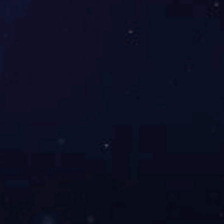
ONLINE MESSAGE
联系方式
留言应用名称：
客户留言
描述：
*
留言内容：
姓名：
性别：
男
女
手机：
电话：
传真：