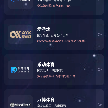
首页
公司简介
荣誉资质
企业资质
企业专利
企业荣誉
企业业绩
市政工程业绩
公路工程业绩
电力工程业绩
开云手机入
口官网
房建工程业绩
业绩展示
新闻中心
公司新闻
业内动态
开云（中国）
联系方式
客户留言

首页
公司简介
荣誉资质

企业资质
企业专利
企业荣誉
企业业绩
