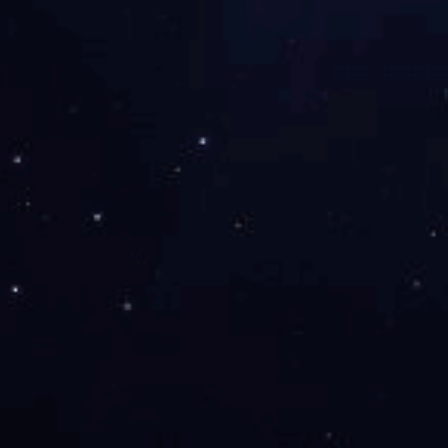
性别：
男
女
手机：
电话：
传真：
邮箱：
地址：
邮编：
*
验证码：
提交