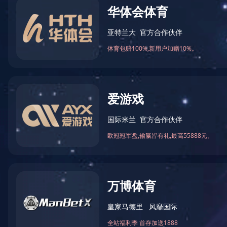
电力工程业绩
开云手机入口官网
房建工程业绩
业绩展示
新闻中心

新闻中心
公司新闻
业内动态
开云（中国）

开云（中国）
联系方式
客户留言