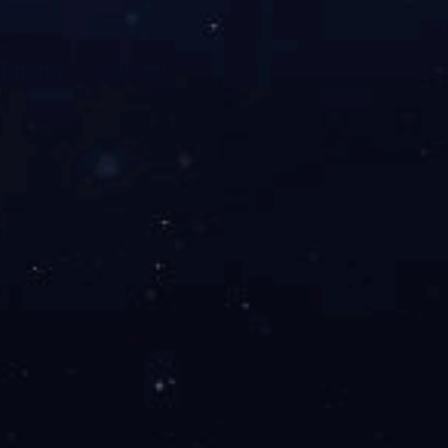
闽ICP备17019236号-1
厦门
中企动力
SEO
开云手机入口官网