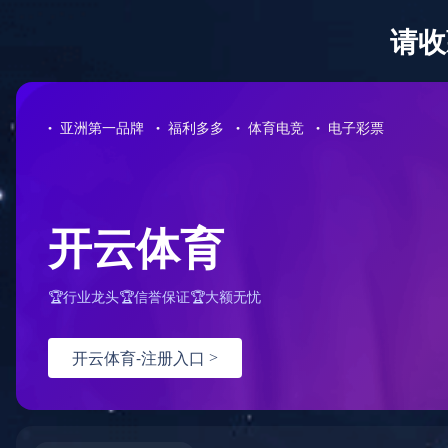
首页
公司简介
荣誉资质

荣誉资质
企业资质
企业专利
企业荣誉
企业业绩

企业业绩
市政工程业绩
公路工程业绩