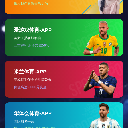
公路工程业绩
分类：
企业业绩
发布时间：
2022-04-26
12:06:14
访问量：
0
概要:
概要:
详情