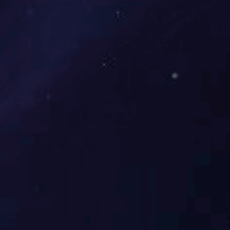
人
杭
民
县
政
府
上
杭
县
龙
稔
岩
上杭县稔田镇祝田村桥
田
市
2
危桥改造工程
镇
上
人
杭