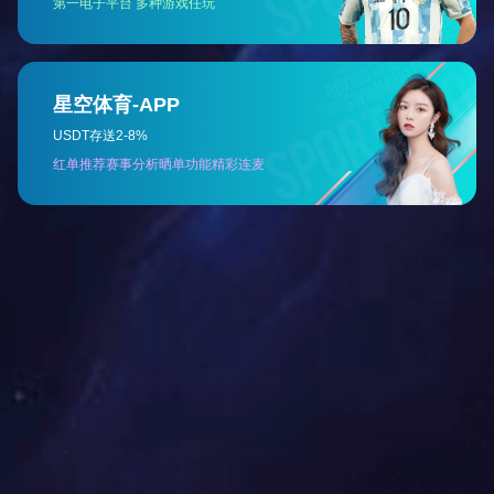
建
工
序
设
程
工程名称
号
单
地
位
址
上
杭
县
龙
中
岩
中都镇县道X630军营圩
都
市
1
段改造工程
镇
上