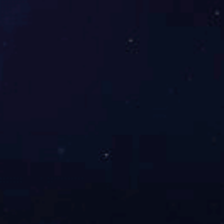
ONLINE MESSAGE
联系方式
留言应用名称：
客户留言
描述：
*
留言内容：
姓名：
性别：
男
女
手机：
电话：
传真：