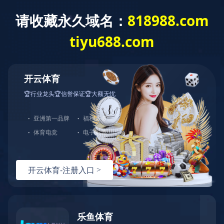
首页
公司简介
荣誉资质

荣誉资质
企业资质
企业专利
企业荣誉
企业业绩

企业业绩
市政工程业绩
公路工程业绩