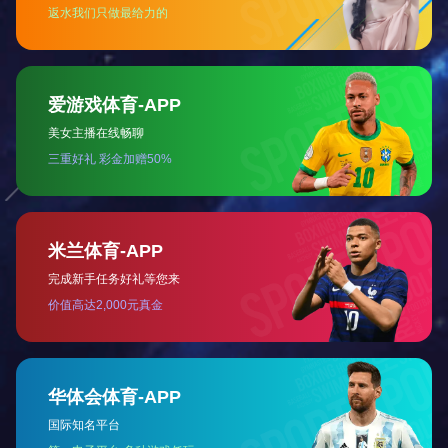
/
房建工程
/
福建省长汀职业中专学校区域性实训中心建设项目
福建省长汀职业中专学校区域
性实训中心建设项目
工程描述
参数
福建省长汀职业中专学校区域性实训中心建设项目
扫二维码用手机看
未找到相应参数组，请于后台属性模板中添加
上一个
鑫竹海材料库工程
下一个