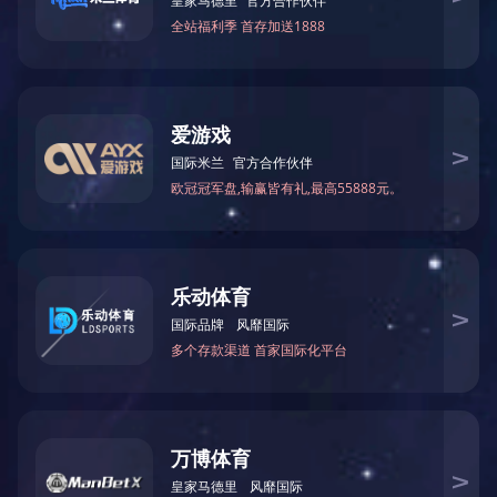
首页
公司简介
荣誉资质
企业资质
企业专利
企业荣誉
企业业绩
市政工程业绩
公路工程业绩
电力工程业绩
开云手机入
口官网
房建工程业绩
业绩展示
新闻中心
公司新闻
业内动态
开云（中国）
联系方式
客户留言

首页
公司简介
荣誉资质

企业资质
企业专利
企业荣誉
企业业绩
