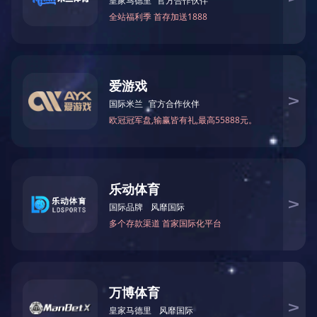
首页
公司简介
荣誉资质
企业资质
企业专利
企业荣誉
企业业绩
市政工程业绩
公路工程业绩
电力工程业绩
开云手机入
口官网
房建工程业绩
业绩展示
新闻中心
公司新闻
业内动态
开云（中国）
联系方式
客户留言

首页
公司简介
荣誉资质

企业资质
企业专利
企业荣誉
企业业绩
