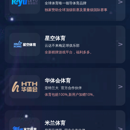
电力工程业绩
开云手机入口官网
房建工程业绩
业绩展示
新闻中心

新闻中心
公司新闻
业内动态
开云（中国）

开云（中国）
联系方式
客户留言