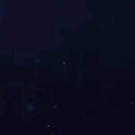
留言应用名称：
客户留言
描述：
*
留言内容：
姓名：
性别：
男
女
手机：
电话：
传真：
邮箱：
地址：
邮编：