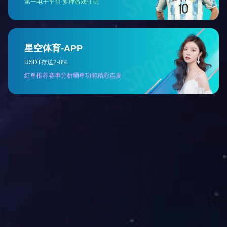
福建省龙岩市新罗区东肖镇龙腾南路14号珠江大厦7层701室
0597-2336139
382955834@qq.com
WEBSITE QR CODE
网站二维码
扫一扫进入网站
微信公众号
扫一扫关注微信公众号
ONLINE MESSAGE
联系方式