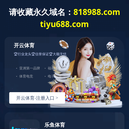
首页
公司简介
荣誉资质

荣誉资质
企业资质
企业专利
企业荣誉
企业业绩

企业业绩
市政工程业绩
公路工程业绩