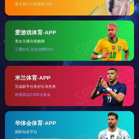
/
企业荣誉
/
2016-2017年龙岩市建筑业先进企业
2016-2017年龙岩市建筑业先进
企业
工程描述
参数
扫二维码用手机看
未找到相应参数组，请于后台属性模板中添加
上一个
2014-2015年龙岩市建筑业先进企业
下一个
2019年度重点建筑企业
CONTACT INFORMATION