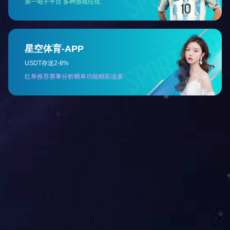
联系方式
福建省龙岩市新罗区东肖镇龙腾南路14号珠江大厦7层701室
0597-2336139
382955834@qq.com
WEBSITE QR CODE
网站二维码
扫一扫进入网站
微信公众号
扫一扫关注微信公众号
ONLINE MESSAGE