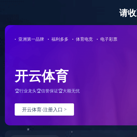
首页
公司简介
荣誉资质

荣誉资质
企业资质
企业专利
企业荣誉
企业业绩

企业业绩
市政工程业绩
公路工程业绩