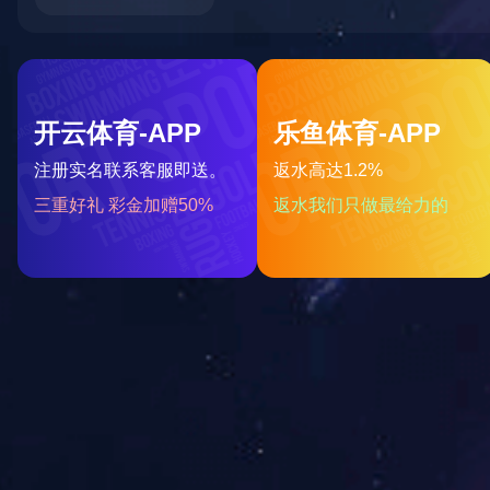
首页
公司简介
荣誉资质
企业资质
企业专利
企业荣誉
企业业绩
市政工程业绩
公路工程业绩
电力工程业绩
开云手机入口
业绩展示
新闻中心
公司新闻
业内动态
开云（中国）
联系方式
客户留言

首页
公司简介
荣誉资质

企业资质
企业专利
企业荣誉
企业业绩

市政工程业绩
公路工程业绩
电力工程业绩
开云手机入口