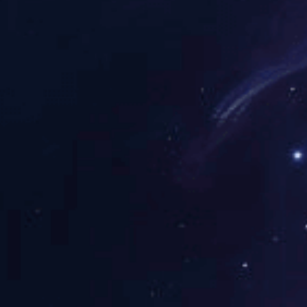
业绩展示
新闻中心

公司新闻
业内动态
开云（中国）

联系方式
客户留言

市政工程
公路工程
房建工程
当前位置：
首页
/
荣誉资质
/
企业荣誉