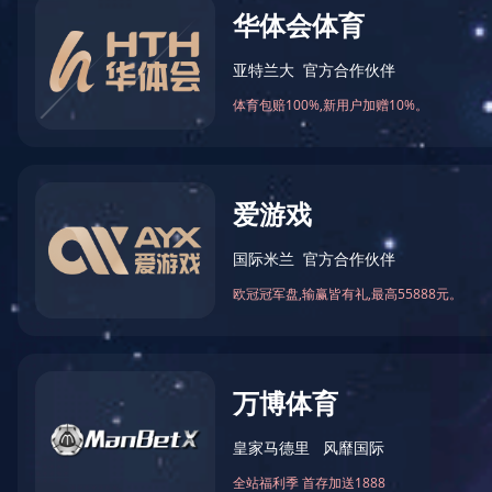
电力工程业绩
开云手机入口官网
房建工程业绩
业绩展示
新闻中心

新闻中心
公司新闻
业内动态
开云（中国）

开云（中国）
联系方式
客户留言