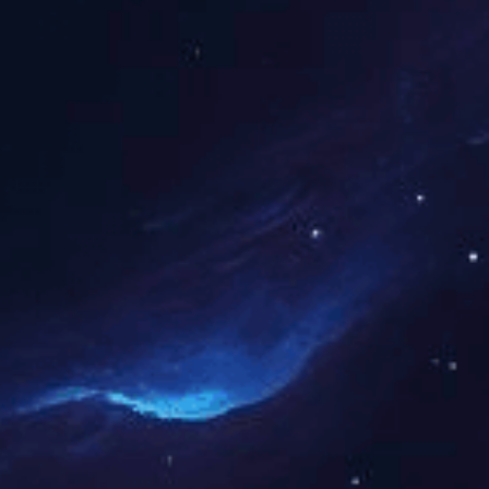
/
2016-2017年度福建省守合同重信用企业
2016-2017年度福建省守合同
工程描述
参数
扫二维码用手机看
未找到相应参数组，请于后台属性模板中添加
上一个
荣誉
下一个
2018-2019年度福建省守合同重信用企业
CONTACT INFORMATION
联系方式
福建省龙岩市新罗区东肖镇龙腾南路14号珠江大厦7层701室