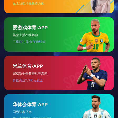
/
企业荣誉
/
2018-2019龙岩上守合同重信用企业
2018-2019龙岩上守合同重信用
企业
工程描述
参数
扫二维码用手机看
未找到相应参数组，请于后台属性模板中添加
上一个
2016-2017年度龙岩市守合同重信用企业
下一个
2013年度龙岩市建筑业先进企业
CONTACT INFORMATION