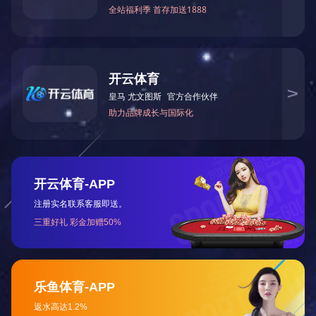
市政工程业绩
公路工程业绩
电力工程业绩
开云手机入
口官网
房建工程业绩
业绩展示
新闻中心

公司新闻
业内动态
开云（中国）

联系方式
客户留言

市政工程
公路工程
房建工程
当前位置：
首页
/
荣誉资质