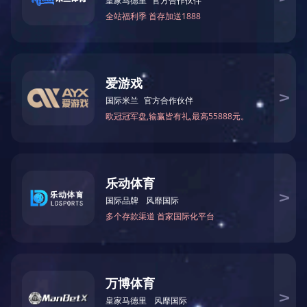
首页
公司简介
荣誉资质
企业资质
企业专利
企业荣誉
企业业绩
市政工程业绩
公路工程业绩
电力工程业绩
开云手机入
口官网
房建工程业绩
业绩展示
新闻中心
公司新闻
业内动态
开云（中国）
联系方式
客户留言

首页
公司简介
荣誉资质

企业资质
企业专利
企业荣誉
企业业绩
