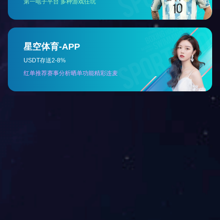
网站二维码
扫一扫进入网站
微信公众号
扫一扫关注微信公众号
ONLINE MESSAGE
联系方式
留言应用名称：
客户留言
描述：
*
留言内容：
姓名：