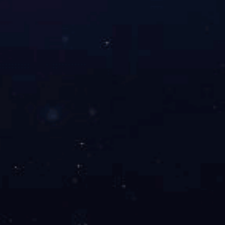
性别：
男
女
手机：
电话：
传真：
邮箱：
地址：
邮编：
*
验证码：
提交
闽ICP备17019236号-1
厦门
中企动力
SEO
开云手机入口官网