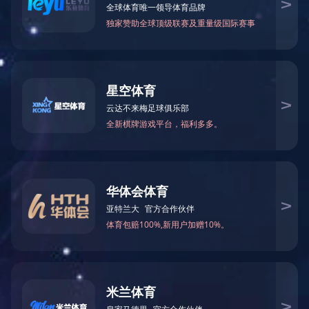
电力工程业绩
开云手机入口官网
房建工程业绩
业绩展示
新闻中心

新闻中心
公司新闻
业内动态
开云（中国）

开云（中国）
联系方式
客户留言